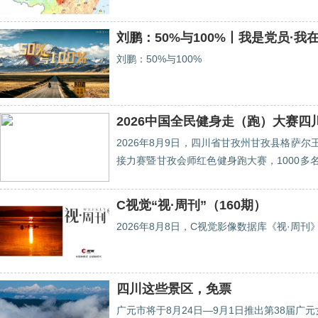
刘鹏：50%与100%丨我是党员·我
刘鹏：50%与100%
2026中国全民健身走（跑）大赛四
2026年8月9日，四川省甘孜州甘孜县格萨
接力赛暨甘孜会师红色健身跑大赛，1000多
县近年来累计投入1250余万元推进体育设
传承红色基因与拼搏意志。
C视觉“视·周刊”（160期）
2026年8月8日，C视觉影像数据库《视·周
四川这些景区，免票
广元市将于8月24日—9月1日推出第38届广元